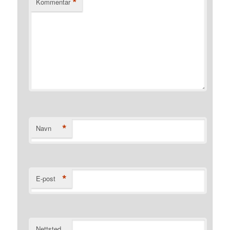
*
Kommentar
*
Navn
*
E-post
Nettsted