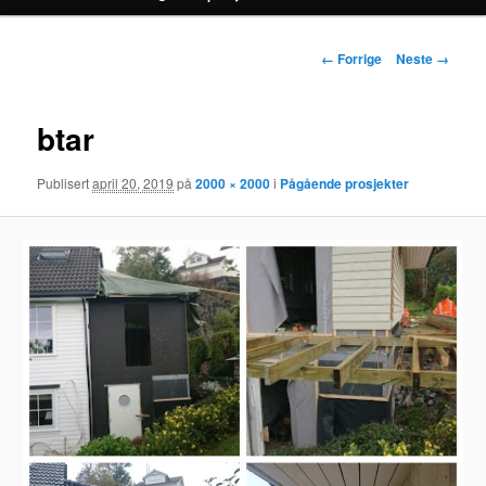
Bildenavigasjon
← Forrige
Neste →
btar
Publisert
april 20, 2019
på
2000 × 2000
i
Pågående prosjekter