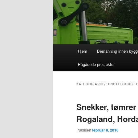
Hovedmeny
Hjem
Bemanning innen bygg-
Pågående prosjekter
KATEGORIARKIV:
UNCATEGORIZE
Snekker, tømrer
Rogaland, Horda
Publisert
februar 8, 2016