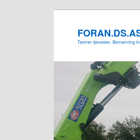
Gå
Gå
direkte
direkte
til
til
FORAN.DS.A
hovedinnholdet
sekundærinnholdet
Tømrer tjenester, Bemanning i