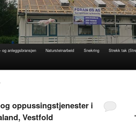
 og anleggsbransjen
Natursteinarbeid
Snekring
Strekk tak (Str
D
 og oppussingstjenester i
land, Vestfold