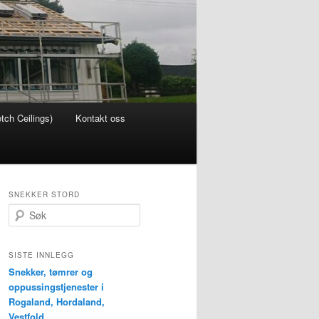
etch Ceilings)
Kontakt oss
SNEKKER STORD
S
ø
k
SISTE INNLEGG
Snekker, tømrer og
oppussingstjenester i
Rogaland, Hordaland,
Vestfold